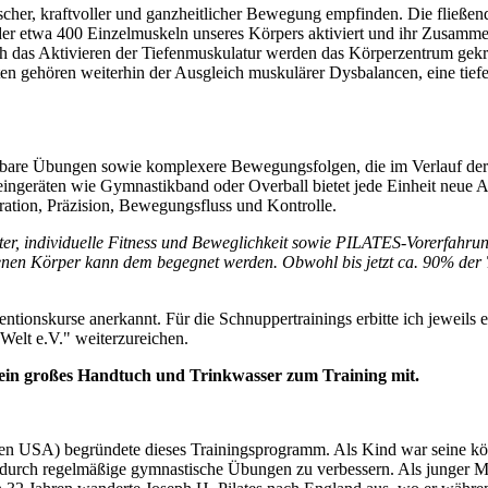
scher, kraftvoller und ganzheitlicher Bewegung empfinden. Die fließe
l der etwa 400 Einzelmuskeln unseres Körpers aktiviert und ihr Zusamme
 das Aktivieren der Tiefenmuskulatur werden das Körperzentrum gekräf
ekten gehören weiterhin der Ausgleich muskulärer Dysbalancen, eine t
dbare Übungen sowie komplexere Bewegungsfolgen, die im Verlauf der
geräten wie Gymnastikband oder Overball bietet jede Einheit neue Ak
ation, Präzision, Bewegungsfluss und Kontrolle.
r, individuelle Fitness und Beweglichkeit sowie PILATES-Vorerfahrung
en Körper kann dem begegnet werden. Obwohl bis jetzt ca. 90% der T
ntionskurse anerkannt. Für die Schnuppertrainings erbitte ich jeweils 
elt e.V." weiterzureichen.
, ein großes Handtuch und Trinkwasser zum Training mit.
den USA) begründete dieses Trainingsprogramm. Als Kind war seine körp
g durch regelmäßige gymnastische Übungen zu verbessern. Als junger Ma