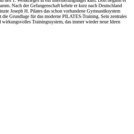
des 1. Weltkrieges in ein Internierungslager kam. Dort begann er
ramm. Nach der Gefangenschaft kehrte er kurz nach Deutschland
rgänzte Joseph H. Pilates das schon vorhandene Gymnastiksystem
t die Grundlage für das moderne PILATES-Training. Sein zentrales
nd wirkungsvolles Trainingssystem, das immer wieder neue Ideen