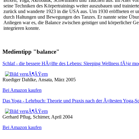
Boxen, Yoga, Akrobatik, Schwimmen und Tauchen aus. Im Alter von 3
seine Techniken des Körpertrainings weiter auszubauen und trainie
zurück und wanderte 1923 in die USA aus. Um 1930 eröffneten er und
durch Haltungen und Bewegungen des Tanzes. Er nannte seine Übungs
Anliegen war es, die Balance zwischen geistiger und körperlicher Ge
integrieren konnte.
Medientipp "balance"
Schlaf - die bessere HÃ¤lfte des Lebens: Sleeping Wellness fÃ¼r 
Ruediger Dahlke, Ansata, März 2005
Bei Amazon kaufen
Das Yoga - Lehrbuch: Theorie und Praxis nach der Ã¤ltesten Yoga-Sc
Gerhard Pflug, Schirner, April 2004
Bei Amazon kaufen