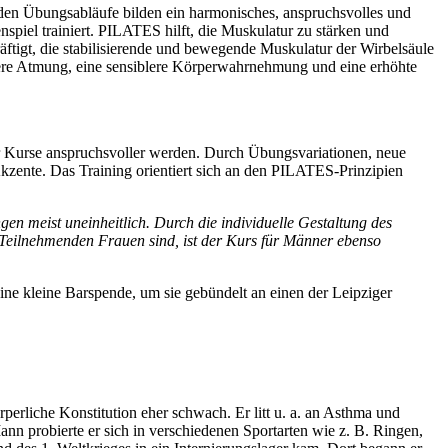
nden Übungsabläufe bilden ein harmonisches, anspruchsvolles und
nspiel trainiert. PILATES hilft, die Muskulatur zu stärken und
tigt, die stabilisierende und bewegende Muskulatur der Wirbelsäule
iefere Atmung, eine sensiblere Körperwahrnehmung und eine erhöhte
 Kurse anspruchsvoller werden. Durch Übungsvariationen, neue
zente. Das Training orientiert sich an den PILATES-Prinzipien
en meist uneinheitlich. Durch die individuelle Gestaltung des
eilnehmenden Frauen sind, ist der Kurs für Männer ebenso
eine kleine Barspende, um sie gebündelt an einen der Leipziger
erliche Konstitution eher schwach. Er litt u. a. an Asthma und
nn probierte er sich in verschiedenen Sportarten wie z. B. Ringen,