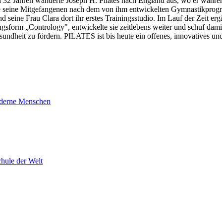
2 Jahren wanderte Joseph H. Pilates nach England aus, wo er während 
rte seine Mitgefangenen nach dem von ihm entwickelten Gymnastikprog
 seine Frau Clara dort ihr erstes Trainingsstudio. Im Lauf der Zeit e
form „Contrology", entwickelte sie zeitlebens weiter und schuf dami
sundheit zu fördern. PILATES ist bis heute ein offenes, innovatives u
moderne Menschen
hule der Welt