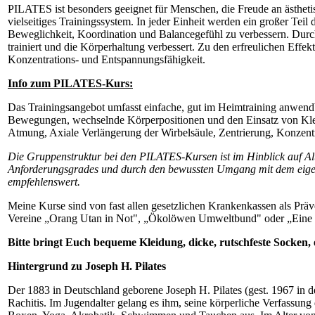
PILATES ist besonders geeignet für Menschen, die Freude an ästheti
vielseitiges Trainingssystem. In jeder Einheit werden ein großer Tei
Beweglichkeit, Koordination und Balancegefühl zu verbessern. Durch
trainiert und die Körperhaltung verbessert. Zu den erfreulichen Eff
Konzentrations- und Entspannungsfähigkeit.
Info zum PILATES-Kurs:
Das Trainingsangebot umfasst einfache, gut im Heimtraining anwen
Bewegungen, wechselnde Körperpositionen und den Einsatz von Klein
Atmung, Axiale Verlängerung der Wirbelsäule, Zentrierung, Konzentr
Die Gruppenstruktur bei den PILATES-Kursen ist im Hinblick auf Alte
Anforderungsgrades und durch den bewussten Umgang mit dem eigen
empfehlenswert.
Meine Kurse sind von fast allen gesetzlichen Krankenkassen als Präve
Vereine „Orang Utan in Not", „Ökolöwen Umweltbund" oder „Eine W
Bitte bringt Euch bequeme Kleidung, dicke, rutschfeste Socken
Hintergrund zu Joseph H. Pilates
Der 1883 in Deutschland geborene Joseph H. Pilates (gest. 1967 in 
Rachitis. Im Jugendalter gelang es ihm, seine körperliche Verfassun